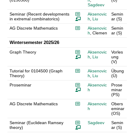
Sagdeev
Seminar (Recent developments
Aksenovic
Semin
in extremal combinatorics)
h
,
Liu
ar (S)
AG Discrete Mathematics
Aksenovic
Semin
h
, Clemen
ar (S)
Wintersemester 2025/26
Graph Theory
Aksenovic
Vorles
h
,
Liu
ung
(V)
Tutorial for 0104500 (Graph
Aksenovic
Übung
Theory)
h
,
Liu
(Ü)
Proseminar
Aksenovic
Prose
h
minar
(PS)
AG Discrete Mathematics
Aksenovic
Obers
h
eminar
(OS)
Seminar (Euclidean Ramsey
Sagdeev
Semin
theory)
ar (S)