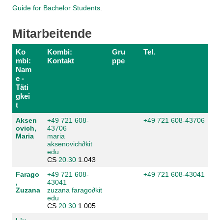
Guide for Bachelor Students
.
Mitarbeitende
Ko
Kombi:
Gru
Tel.
mbi:
Kontakt
ppe
Nam
e -
Täti
gkei
t
Aksen
+49 721 608-
+49 721 608-43706
ovich,
43706
Maria
maria
aksenovich
∂
kit
edu
CS
20.30
1.043
Farago
+49 721 608-
+49 721 608-43041
,
43041
Zuzana
zuzana farago
∂
kit
edu
CS
20.30
1.005