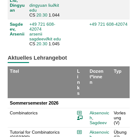
Liu,
Dingyu
dingyuan liu
∂
kit
an
edu
CS
20.30
1.044
Sagde
+49 721 608-
+49 721 608-42074
ev,
42074
Arsenii
arsenii
sagdeev
∂
kit edu
CS
20.30
1.045
Aktuelles Lehrangebot
Titel
L
Dozen
Typ
i
t*inne
n
n
k
s
Sommersemester 2026
Combinatorics
Aksenovic
Vorles
h
,
ung
Sagdeev
(V)
Tutorial for Combinatorics
Aksenovic
Übung
(0150300)
h
,
(Ü)