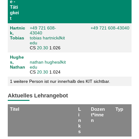
e -
Täti
gkei
t
Hartnic
+49 721 608-
+49 721 608-43040
k,
43040
Tobias
tobias hartnick
∂
kit
edu
CS
20.30
1.026
Hughe
s,
nathan hughes
∂
kit
Nathan
edu
CS
20.30
1.024
1 weitere Person ist nur innerhalb des KIT sichtbar.
Aktuelles Lehrangebot
Titel
L
Dozen
Typ
i
t*inne
n
n
k
s