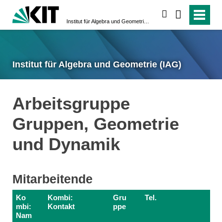
suchen
Institut für Algebra und Geometrie (IAG)
Institut für Algebra und Geometrie (IAG)
Arbeitsgruppe
Gruppen, Geometrie
und Dynamik
Mitarbeitende
Ko
Kombi:
Gru
Tel.
mbi:
Kontakt
ppe
Nam