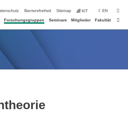
suc
atenschutz
Barrierefreiheit
Sitemap
EN
KIT
Star
Forschungsgruppen
Seminare
Mitglieder
Fakultät
ntheorie