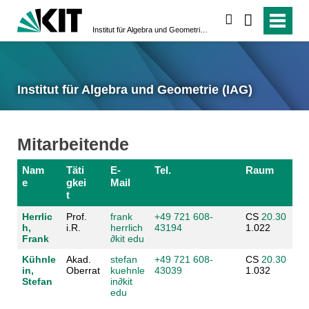
suchen
Institut für Algebra und Geometrie (IAG)
Institut für Algebra und Geometrie (IAG)
Mitarbeitende
Nam
Täti
E-
Tel.
Raum
e
gkei
Mail
t
Herrlic
Prof.
frank
+49 721 608-
CS
20.30
h,
i.R.
herrlich
43194
1.022
Frank
∂
kit edu
Kühnle
Akad.
stefan
+49 721 608-
CS
20.30
in,
Oberrat
kuehnle
43039
1.032
Stefan
in
∂
kit
edu