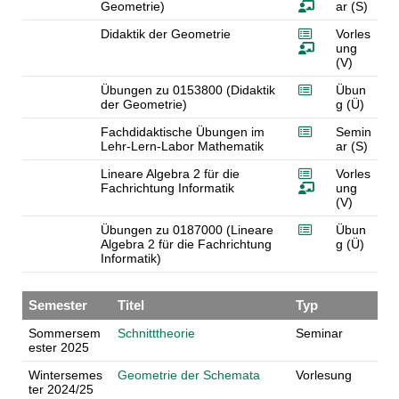
Geometrie)
ar (S)
Didaktik der Geometrie
Vorles
ung
(V)
Übungen zu 0153800 (Didaktik
Übun
der Geometrie)
g (Ü)
Fachdidaktische Übungen im
Semin
Lehr-Lern-Labor Mathematik
ar (S)
Lineare Algebra 2 für die
Vorles
Fachrichtung Informatik
ung
(V)
Übungen zu 0187000 (Lineare
Übun
Algebra 2 für die Fachrichtung
g (Ü)
Informatik)
Semester
Titel
Typ
Sommersem
Schnitttheorie
Seminar
ester 2025
Wintersemes
Geometrie der Schemata
Vorlesung
ter 2024/25