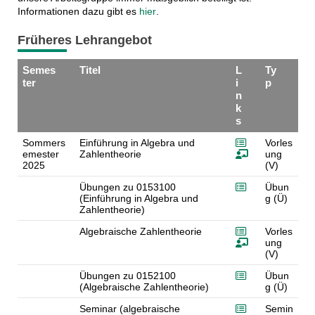
Informationen dazu gibt es
hier
.
Früheres Lehrangebot
Semes
Titel
L
Ty
ter
i
p
n
k
s
Sommers
Einführung in Algebra und
Vorles
emester
Zahlentheorie
ung
2025
(V)
Übungen zu 0153100
Übun
(Einführung in Algebra und
g (Ü)
Zahlentheorie)
Algebraische Zahlentheorie
Vorles
ung
(V)
Übungen zu 0152100
Übun
(Algebraische Zahlentheorie)
g (Ü)
Seminar (algebraische
Semin