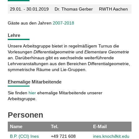
29.01. - 30.01.2019
Dr. Thomas Gerber
RWTH Aachen
Gäste aus den Jahren
2007-2018
Lehre
Unsere Arbeitsgruppe bietet in regelmäßigem Turnus die
Vorlesungen
Differentialgeometrie
und
Elementare Geometrie
an. Darüberhinaus gibt es wechselnde weiterführende
Lehrveranstaltungen aus den Bereichen Differentialgeometrie,
symmetrische Räume und Lie-Gruppen.
Ehemalige Mitarbeitende
Sie finden
hier
ehemalige Mitarbeitende unserer
Arbeitsgruppe.
Personen
Name
Tel.
E-Mail
B.P. (CCI) Ines
+49 721 608
ines.knoch∂k
it.e
du