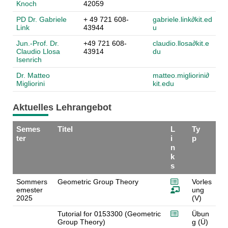
Knoch
42059
PD Dr. Gabriele
+ 49 721 608-
gabriele.link∂
k
it.ed
Link
43944
u
Jun.-Prof. Dr.
+49 721 608-
claudio.llosa∂k
it.e
Claudio Llosa
43914
du
Isenrich
Dr. Matteo
matteo.migliorini∂
Migliorini
kit.
edu
Aktuelles Lehrangebot
Semes
Titel
L
Ty
ter
i
p
n
k
s
Sommers
Geometric Group Theory
Vorles
emester
ung
2025
(V)
Tutorial for 0153300 (Geometric
Übun
Group Theory)
g (Ü)