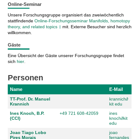
Online-Seminar
Unsere Forschungsgruppe organisiert das zweiwöchentlich
stattfindende
Online-Forschungsseminar Manifolds, homotopy
theory, and related topics
mit. Externe Besucher sind herzlich
willkommen.
Gäste
Eine Übersicht der Gäste unserer Forschungsgruppe findet
sich
hier
.
Personen
Name
E-Mail
TT-Prof. Dr. Manuel
krannich
∂
Krannich
kit edu
Ines Knoch, B.P.
+49 721 608-42059
ines
(CCI)
knoch
∂
kit
edu
Joao Tiago Lobo
joao
Pires Morais
fernandes