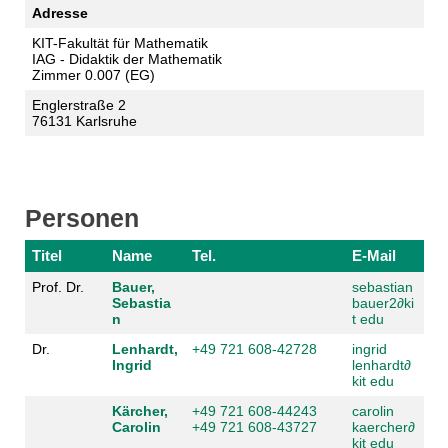
Adresse
KIT-Fakultät für Mathematik
IAG - Didaktik der Mathematik
Zimmer 0.007 (EG)
Englerstraße 2
76131 Karlsruhe
Personen
Titel
Name
Tel.
E-Mail
Prof. Dr.
Bauer,
sebastian
Sebastia
bauer2
∂
ki
n
t edu
Dr.
Lenhardt,
+49 721 608-42728
ingrid
Ingrid
lenhardt
∂
kit edu
Kärcher,
+49 721 608-44243
carolin
Carolin
+49 721 608-43727
kaercher
∂
kit edu