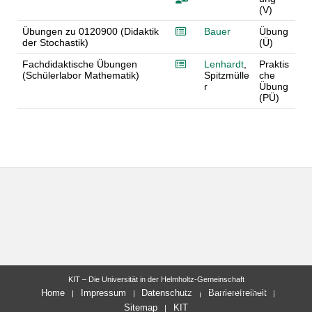
(V)
Übungen zu 0120900 (Didaktik
Bauer
Übung
der Stochastik)
(Ü)
Fachdidaktische Übungen
Lenhardt
,
Praktis
(Schülerlabor Mathematik)
Spitzmülle
che
r
Übung
(PÜ)
KIT – Die Universität in der Helmholtz-Gemeinschaft
letzte Änderung: 14.07.2026
Home
Impressum
Datenschutz
Barrierefreiheit
Sitemap
KIT