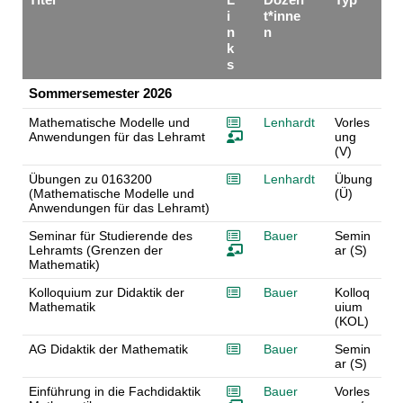
i
t*inne
n
n
k
s
Sommersemester 2026
Mathematische Modelle und
Lenhardt
Vorles
Anwendungen für das Lehramt
ung
(V)
Übungen zu 0163200
Lenhardt
Übung
(Mathematische Modelle und
(Ü)
Anwendungen für das Lehramt)
Seminar für Studierende des
Bauer
Semin
Lehramts (Grenzen der
ar (S)
Mathematik)
Kolloquium zur Didaktik der
Bauer
Kolloq
Mathematik
uium
(KOL)
AG Didaktik der Mathematik
Bauer
Semin
ar (S)
Einführung in die Fachdidaktik
Bauer
Vorles