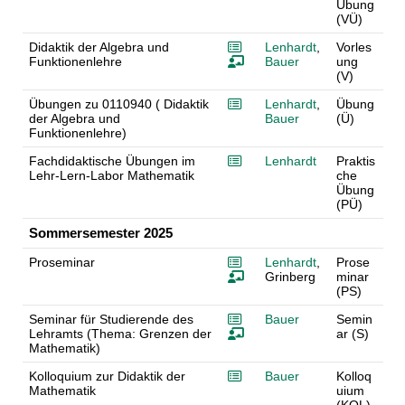
Übung
(VÜ)
Didaktik der Algebra und
Lenhardt
,
Vorles
Funktionenlehre
Bauer
ung
(V)
Übungen zu 0110940 ( Didaktik
Lenhardt
,
Übung
der Algebra und
Bauer
(Ü)
Funktionenlehre)
Fachdidaktische Übungen im
Lenhardt
Praktis
Lehr-Lern-Labor Mathematik
che
Übung
(PÜ)
Sommersemester 2025
Proseminar
Lenhardt
,
Prose
Grinberg
minar
(PS)
Seminar für Studierende des
Bauer
Semin
Lehramts (Thema: Grenzen der
ar (S)
Mathematik)
Kolloquium zur Didaktik der
Bauer
Kolloq
Mathematik
uium