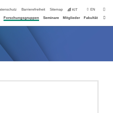
suc
atenschutz
Barrierefreiheit
Sitemap
EN
KIT
Star
Forschungsgruppen
Seminare
Mitglieder
Fakultät