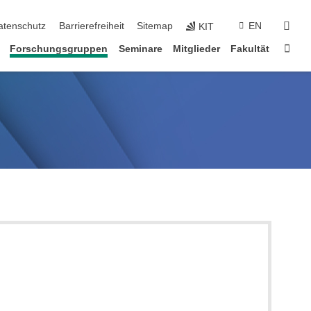
suc
atenschutz
Barrierefreiheit
Sitemap
EN
KIT
Star
Forschungsgruppen
Seminare
Mitglieder
Fakultät