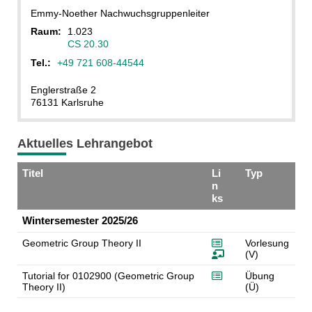
Emmy-Noether Nachwuchsgruppenleiter
Raum:
1.023
CS 20.30
Tel.:
+49 721 608-44544
Englerstraße 2
76131 Karlsruhe
Aktuelles Lehrangebot
Titel
Li
Typ
n
ks
Wintersemester 2025/26
Geometric Group Theory II
Vorlesung
(V)
Tutorial for 0102900 (Geometric Group
Übung
Theory II)
(Ü)